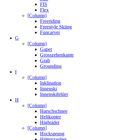
FIS
Flex
[Column]
Freeriding
Freestyle Skiing
Funcarver
G
[Column]
Gaper
Grosszehenkante
Grab
Grounding
I
[Column]
Inklination
Innenski
Innenskifehler
H
[Column]
Harschschnee
Helikopter
Highsider
[Column]
Hocksprung
Hüttenzauber