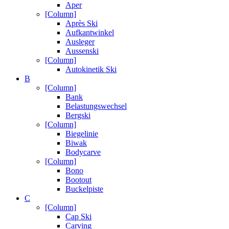
Aper
[Column]
Après Ski
Aufkantwinkel
Ausleger
Aussenski
[Column]
Autokinetik Ski
B
[Column]
Bank
Belastungswechsel
Bergski
[Column]
Biegelinie
Biwak
Bodycarve
[Column]
Bono
Bootout
Buckelpiste
C
[Column]
Cap Ski
Carving