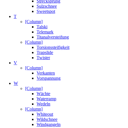
Strecksprung
Sulzschnee
Sweetspot
T
[Column]
Talski
Telemark
Titanalversteifung
[Column]
Torsionssteifigkeit
Trapslide
Twister
V
[Column]
Verkanten
Vorspannung
W
[Column]
Wächte
Waterramp
Wedeln
[Column]
Whiteout
Wildschnee
Windgangeln