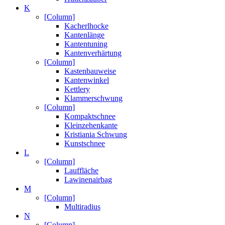
K
[Column]
Kacherlhocke
Kantenlänge
Kantentuning
Kantenverhärtung
[Column]
Kastenbauweise
Kantenwinkel
Kettlery
Klammerschwung
[Column]
Kompaktschnee
Kleinzehenkante
Kristiania Schwung
Kunstschnee
L
[Column]
Lauffläche
Lawinenairbag
M
[Column]
Multiradius
N
[Column]