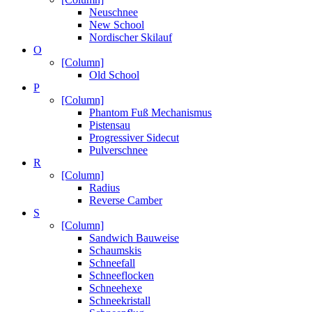
Neuschnee
New School
Nordischer Skilauf
O
[Column]
Old School
P
[Column]
Phantom Fuß Mechanismus
Pistensau
Progressiver Sidecut
Pulverschnee
R
[Column]
Radius
Reverse Camber
S
[Column]
Sandwich Bauweise
Schaumskis
Schneefall
Schneeflocken
Schneehexe
Schneekristall