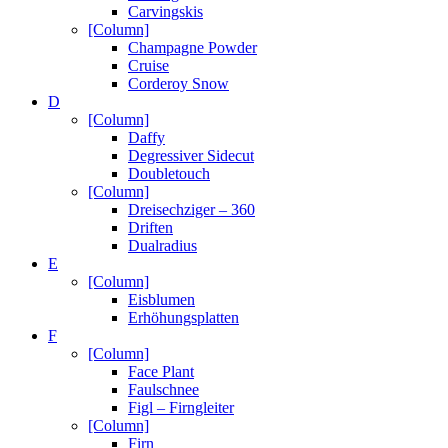
Carvingskis
[Column]
Champagne Powder
Cruise
Corderoy Snow
D
[Column]
Daffy
Degressiver Sidecut
Doubletouch
[Column]
Dreisechziger – 360
Driften
Dualradius
E
[Column]
Eisblumen
Erhöhungsplatten
F
[Column]
Face Plant
Faulschnee
Figl – Firngleiter
[Column]
Firn