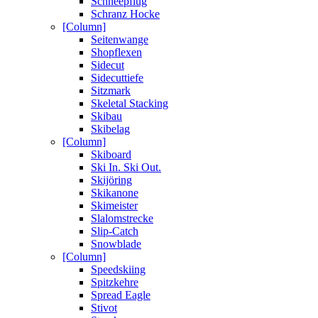
Schneepflug
Schranz Hocke
[Column]
Seitenwange
Shopflexen
Sidecut
Sidecuttiefe
Sitzmark
Skeletal Stacking
Skibau
Skibelag
[Column]
Skiboard
Ski In. Ski Out.
Skijöring
Skikanone
Skimeister
Slalomstrecke
Slip-Catch
Snowblade
[Column]
Speedskiing
Spitzkehre
Spread Eagle
Stivot