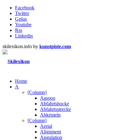
Facebook
Twitter
Gplus
Youtube
Rss
Linkedin
skilexikon.info by
kunstpiste.com
Home
A
[Column]
Aasooo
Abfahrtshocke
Abfahrtsstrecke
Abkristeln
[Column]
Aerial
Alignment
Angulation