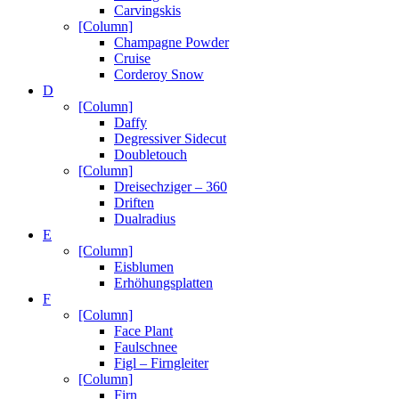
Carvingskis
[Column]
Champagne Powder
Cruise
Corderoy Snow
D
[Column]
Daffy
Degressiver Sidecut
Doubletouch
[Column]
Dreisechziger – 360
Driften
Dualradius
E
[Column]
Eisblumen
Erhöhungsplatten
F
[Column]
Face Plant
Faulschnee
Figl – Firngleiter
[Column]
Firn