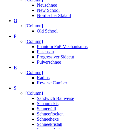
Neuschnee
New School
Nordischer Skilauf
O
[Column]
Old School
P
[Column]
Phantom Fuß Mechanismus
Pistensau
Progressiver Sidecut
Pulverschnee
R
[Column]
Radius
Reverse Camber
S
[Column]
Sandwich Bauweise
Schaumskis
Schneefall
Schneeflocken
Schneehexe
Schneekristall