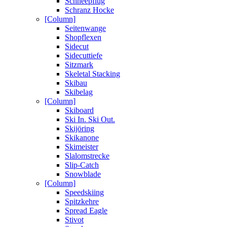
Schneepflug
Schranz Hocke
[Column]
Seitenwange
Shopflexen
Sidecut
Sidecuttiefe
Sitzmark
Skeletal Stacking
Skibau
Skibelag
[Column]
Skiboard
Ski In. Ski Out.
Skijöring
Skikanone
Skimeister
Slalomstrecke
Slip-Catch
Snowblade
[Column]
Speedskiing
Spitzkehre
Spread Eagle
Stivot