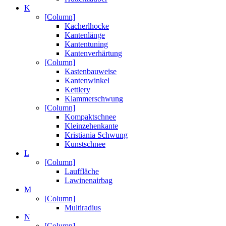
K
[Column]
Kacherlhocke
Kantenlänge
Kantentuning
Kantenverhärtung
[Column]
Kastenbauweise
Kantenwinkel
Kettlery
Klammerschwung
[Column]
Kompaktschnee
Kleinzehenkante
Kristiania Schwung
Kunstschnee
L
[Column]
Lauffläche
Lawinenairbag
M
[Column]
Multiradius
N
[Column]