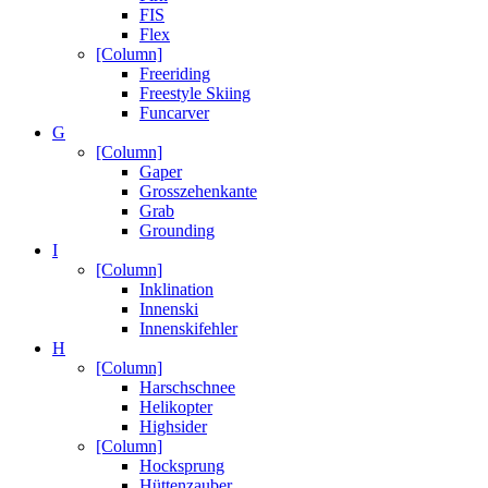
FIS
Flex
[Column]
Freeriding
Freestyle Skiing
Funcarver
G
[Column]
Gaper
Grosszehenkante
Grab
Grounding
I
[Column]
Inklination
Innenski
Innenskifehler
H
[Column]
Harschschnee
Helikopter
Highsider
[Column]
Hocksprung
Hüttenzauber