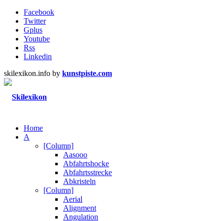
Facebook
Twitter
Gplus
Youtube
Rss
Linkedin
skilexikon.info by
kunstpiste.com
Home
A
[Column]
Aasooo
Abfahrtshocke
Abfahrtsstrecke
Abkristeln
[Column]
Aerial
Alignment
Angulation