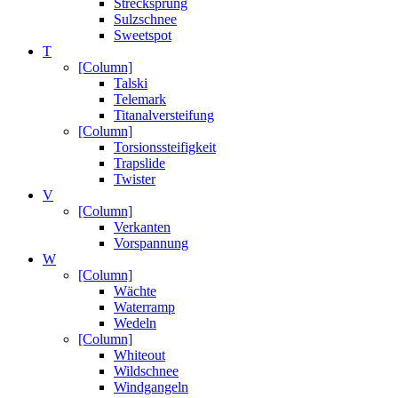
Strecksprung
Sulzschnee
Sweetspot
T
[Column]
Talski
Telemark
Titanalversteifung
[Column]
Torsionssteifigkeit
Trapslide
Twister
V
[Column]
Verkanten
Vorspannung
W
[Column]
Wächte
Waterramp
Wedeln
[Column]
Whiteout
Wildschnee
Windgangeln