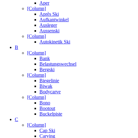
Aper
[Column]
Après Ski
Aufkantwinkel
Ausleger
Aussenski
[Column]
Autokinetik Ski
B
[Column]
Bank
Belastungswechsel
Bergski
[Column]
Biegelinie
Biwak
Bodycarve
[Column]
Bono
Bootout
Buckelpiste
C
[Column]
Cap Ski
Carving