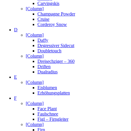
Carvingskis
[Column]
Champagne Powder
Cruise
Corderoy Snow
D
[Column]
Daffy
Degressiver Sidecut
Doubletouch
[Column]
Dreisechziger – 360
Driften
Dualradius
E
[Column]
Eisblumen
Erhöhungsplatten
F
[Column]
Face Plant
Faulschnee
Figl – Firngleiter
[Column]
Firn