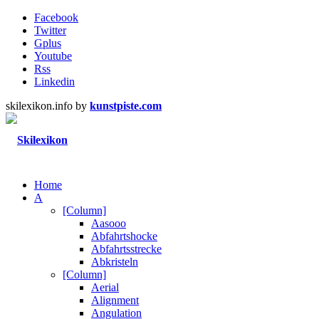
Facebook
Twitter
Gplus
Youtube
Rss
Linkedin
skilexikon.info by
kunstpiste.com
Home
A
[Column]
Aasooo
Abfahrtshocke
Abfahrtsstrecke
Abkristeln
[Column]
Aerial
Alignment
Angulation