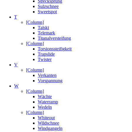
Strecksprung
Sulzschnee
Sweetspot
T
[Column]
Talski
Telemark
Titanalversteifung
[Column]
Torsionssteifigkeit
Trapslide
Twister
V
[Column]
Verkanten
Vorspannung
W
[Column]
Wächte
Waterramp
Wedeln
[Column]
Whiteout
Wildschnee
Windgangeln