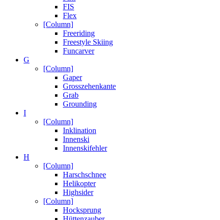
FIS
Flex
[Column]
Freeriding
Freestyle Skiing
Funcarver
G
[Column]
Gaper
Grosszehenkante
Grab
Grounding
I
[Column]
Inklination
Innenski
Innenskifehler
H
[Column]
Harschschnee
Helikopter
Highsider
[Column]
Hocksprung
Hüttenzauber