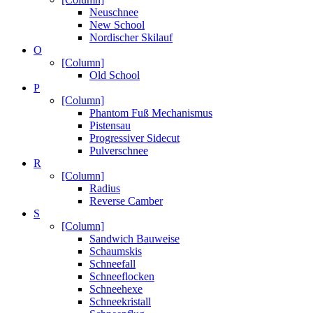
Neuschnee
New School
Nordischer Skilauf
O
[Column]
Old School
P
[Column]
Phantom Fuß Mechanismus
Pistensau
Progressiver Sidecut
Pulverschnee
R
[Column]
Radius
Reverse Camber
S
[Column]
Sandwich Bauweise
Schaumskis
Schneefall
Schneeflocken
Schneehexe
Schneekristall