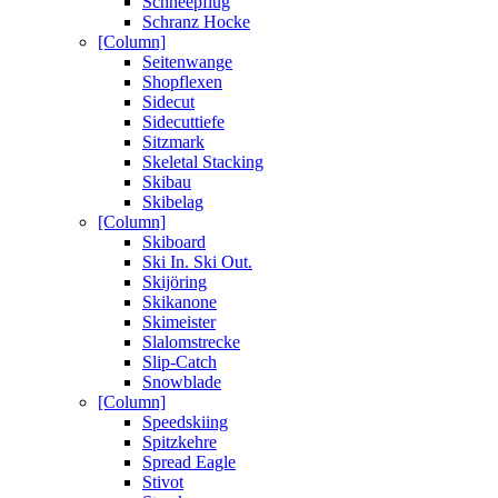
Schneepflug
Schranz Hocke
[Column]
Seitenwange
Shopflexen
Sidecut
Sidecuttiefe
Sitzmark
Skeletal Stacking
Skibau
Skibelag
[Column]
Skiboard
Ski In. Ski Out.
Skijöring
Skikanone
Skimeister
Slalomstrecke
Slip-Catch
Snowblade
[Column]
Speedskiing
Spitzkehre
Spread Eagle
Stivot