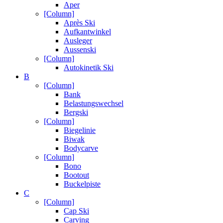
Aper
[Column]
Après Ski
Aufkantwinkel
Ausleger
Aussenski
[Column]
Autokinetik Ski
B
[Column]
Bank
Belastungswechsel
Bergski
[Column]
Biegelinie
Biwak
Bodycarve
[Column]
Bono
Bootout
Buckelpiste
C
[Column]
Cap Ski
Carving