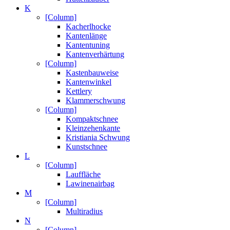
K
[Column]
Kacherlhocke
Kantenlänge
Kantentuning
Kantenverhärtung
[Column]
Kastenbauweise
Kantenwinkel
Kettlery
Klammerschwung
[Column]
Kompaktschnee
Kleinzehenkante
Kristiania Schwung
Kunstschnee
L
[Column]
Lauffläche
Lawinenairbag
M
[Column]
Multiradius
N
[Column]